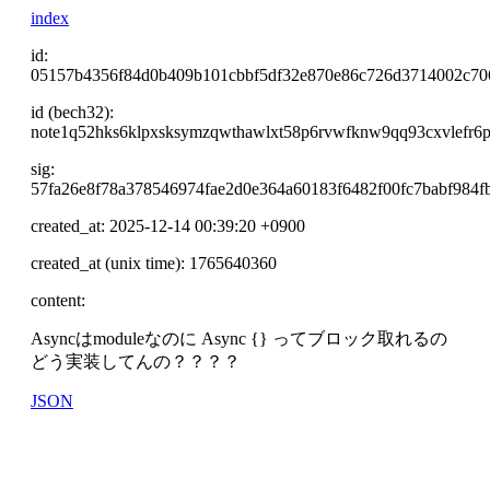
index
id:
05157b4356f84d0b409b101cbbf5df32e870e86c726d3714002c70
id (bech32):
note1q52hks6klpxsksymzqwthawlxt58p6rvwfknw9qq93cxvlefr6
sig:
57fa26e8f78a378546974fae2d0e364a60183f6482f00fc7babf984
created_at: 2025-12-14 00:39:20 +0900
created_at (unix time): 1765640360
content:
Asyncはmoduleなのに Async {} ってブロック取れるの
どう実装してんの？？？？
JSON