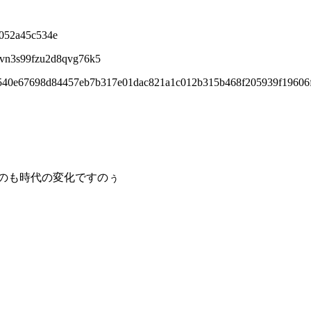
6052a45c534e
wvn3s99fzu2d8qvg76k5
7540e67698d84457eb7b317e01dac821a1c012b315b468f205939f19606
のも時代の変化ですのぅ