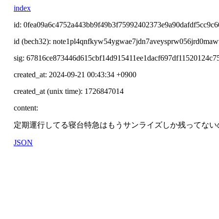
index
id: 0fea09a6c4752a443bb9f49b3f75992402373e9a90dafdf5cc9c
id (bech32): note1pl4qnfkyw54ygwae7jdn7aveysprw056jrd0ma
sig: 67816ce873446d615cbf14d915411ee1dacf697df11520124c
created_at: 2024-09-21 00:43:34 +0900
created_at (unix time): 1726847014
content:
定期運行してる寝台特急はもうサンライズしか残ってない
JSON