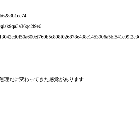
fb6283b1ec74
9glak9qa3a36qc2l9e6
b413042cd0f50a600ef769b5c898f026878e438e1453906a5bf541c09f2e
やっぱ無理だに変わってきた感覚があります