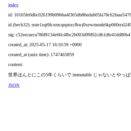
index
id: 10165fe0dbc026199b09bba4f365db86edab05fa78c62faaa547
id (bech32): note1zqt9lcxmcqnpnxcfhwj0xewmsmk6kp060rrzl24
sig: c52eecaeca786f8134e60c4fbc2b003d99f02cdb1dfe41dd80
created_at: 2025-05-17 16:10:59 +0900
created_at (unix time): 1747465859
content:
世界ほんとにこの5年くらいで immutable じゃないと
JSON