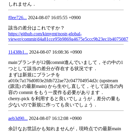
しれません．
f0ee726...
2024-08-07 16:05:55 +0900
該当の差分はこれですか？
https://github.com/kimymt/nostr-global-
viewer/commit/d4a81cce95b9869a4675e5ccc9b23ec1b4075087
11438b1...
2024-08-07 16:08:36 +0900
mainブランチが12個commit進んでいまして，その中の1
つとして該当の差分が存在する状況です．
まずは新規にブランチを 
a010c7a176d0f03e2fdb722ae72c047704954d2c (upstream 
(源流) の最新main) から生やし直して，そして該当の内
容の commit をもう一度作る必要があります．
cherry-pick を利用すると良いでしょうが，差分の量も
少ないので新規に作っても良いでしょう．
aeb3d90...
2024-08-07 16:12:08 +0900
余計なお世話かも知れませんが，現時点での最新main 