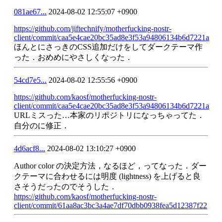
081ae67...
2024-08-02 12:55:07 +0900
https://github.com/jiftechnify/motherfucking-nostr-
client/commit/caa5e4cae20bc35ad8e3f53a94806134b6d7221a
ほんとにさっきのCSS追加だけをしてダークテーマ作
った．おめめにやさしくなった．
54cd7e5...
2024-08-02 12:55:56 +0900
https://github.com/kaosf/motherfucking-nostr-
client/commit/caa5e4cae20bc35ad8e3f53a94806134b6d7221a
URLミスった…本家のリポジトリになっちゃってた．
自分のに修正．
4d6acf8...
2024-08-02 13:10:27 +0900
Author color の決定方法，なるほど，ってなった．ダー
クテーマに合わせるには明度 (lightness) を上げると良
さそうだったのでそうした．
https://github.com/kaosf/motherfucking-nostr-
client/commit/61aa8ac3bc3a4ae7df70dbb0938fea5d12387f22