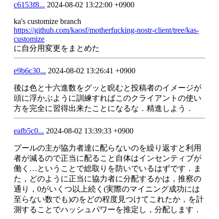
c6153f8...
2024-08-02 13:22:00 +0900
ka's customize branch
https://github.com/kaosf/motherfucking-nostr-client/tree/kas-
customize
に自分用変更をまとめた
e9b6c30...
2024-08-02 13:26:41 +0900
後は色と十六進数をグッと睨むと投稿者のイメージが
頭に浮かぶように訓練すればこのクライアントの使い
方を完全に習得出来たことになるな．精進しよう．
eafb5c0...
2024-08-02 13:39:33 +0900
プールの主が協力者達に配らないのを繰り返すと利用
者が減るので正当に配ること自体はインセンティブが
働く…ということで総取りを防いでいるはずです．ま
た，どのように正当に協力者に分配するかは，推察の
通り，0がいくつ以上続く(実際のマイニング成功には
至らない数でも)のをどの程度見つけてこれたか，を計
測することでハッシュパワーを推定し，分配します．