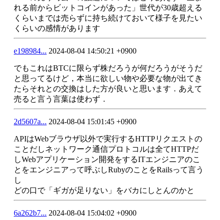
れる前からビットコインがあった」世代が30歳超える
くらいまでは売らずに持ち続けておいて様子を見たい
くらいの感情があります
e198984...
2024-08-04 14:50:21 +0900
でもこれはBTCに限らず株だろうが何だろうがそうだ
と思ってるけど，本当に欲しい物や必要な物が出てき
たらそれとの交換はした方が良いと思います．あえて
売ると言う言葉は使わず．
2d5607a...
2024-08-04 15:01:45 +0900
APIはWebブラウザ以外で実行するHTTPリクエストの
ことだしネットワーク通信プロトコルは全てHTTPだ
しWebアプリケーション開発をするITエンジニアのこ
とをエンジニアって呼ぶしRubyのことをRailsって言う
し
どの口で「ギガが足りない」をバカにしとんのかと
6a262b7...
2024-08-04 15:04:02 +0900