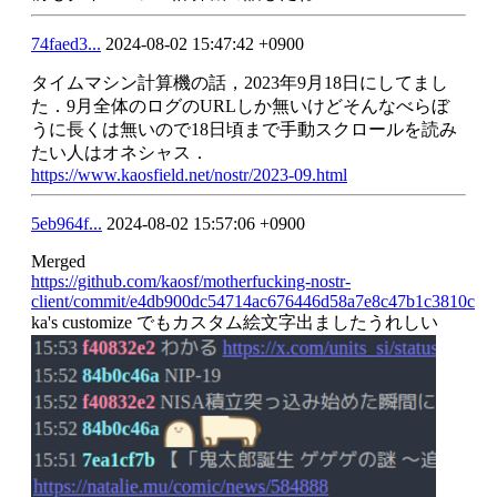
74faed3...
2024-08-02 15:47:42 +0900
タイムマシン計算機の話，2023年9月18日にしてまし
た．9月全体のログのURLしか無いけどそんなべらぼ
うに長くは無いので18日頃まで手動スクロールを読み
たい人はオネシャス．
https://www.kaosfield.net/nostr/2023-09.html
5eb964f...
2024-08-02 15:57:06 +0900
Merged
https://github.com/kaosf/motherfucking-nostr-
client/commit/e4db900dc54714ac676446d58a7e8c47b1c3810c
ka's customize でもカスタム絵文字出ましたうれしい