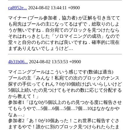
ca8952e...
2024-08-02 13:44:11 +0900
マイナー (プール参加者，協力者) が正解を引き当てて
も宛先はプールの主になってるはずで，総取りのしよ
うが無いですね．自分宛てのブロックを見つけたなら
それはれっきとした「ソロマイニングの成功」なので
堂々と自分のものにすれば良いですね．確率的に現在
まずありえないでしょうけど…
4b31b06...
2024-08-02 13:53:53 +0900
マイニングプールはこういう感じです(数値は適当)
プールの主「みんな！私宛ての次のブロックのナンス
探すの手伝ってくれん？0が10個続けばいいらしいけど
5個以上続いたの見つけてもそれの数に応じて分配する
から教えて！」
参加者1「ほな0が5個以上のもの見つかる度に報告させ
てもらうやで…5個…6個…5個…7個…10はなかなかや
なぁ…」
参加者2「あ！0が10個あった！これ世界に報告すぐさ
まするやで！誰かに別のブロック見つけられたらたま