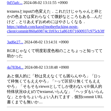
0d55afc...
2024-08-02 13:11:55 +0900
textareaとinputの色変えた．これだけじゃちゃんと枠と
かの色までは変わらなくて微妙なところもある…んだ
けど，とりあえずおめめにはやさしくなる．
https://github.com/kaosf/motherfucking-nostr-
client/commit/860a69874c1b93cc1a861f071600937c975cb3ff
3ad6e27...
2024-08-02 13:14:31 +0900
RGBじゃなくて明度彩度色相のことちょっと知ってて
助かった
4a783b4...
2024-08-02 13:18:48 +0900
あと個人的に「秒は見えなくても困らんやろ」「[]っ
て枠無くてもええやろ」「>って区切り無くてもええ
やろ」「そもそもviewerとしてしか使わない(※個人的
特殊状況ゆえ)のでtextareaいらんな」「ヘッダもいらん
な」とかをちょいちょい入れてます．個別commit URL
書くまでも無いか…