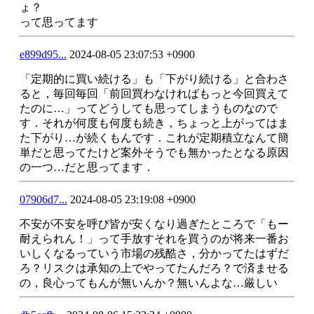
ょ？
って思ってます
e899d95...
2024-08-05 23:07:53 +0900
「定期的に買い続ける」も「下がり続ける」と合わさ
ると，毎回毎回「前回買わなければもっと今回買えて
たのに…」ってどうしても思ってしまうものなので
す．それが何度も何度も続き，ちょっと上がってはま
た下がり…が続くもんです．これが定期積立なんて簡
単だと思ってたけど案外そうでも無かったとなる原因
の一つ…だと思ってます．
07906d7...
2024-08-05 23:19:08 +0900
不安が不安を呼び皆が安くなり過ぎたところで「もー
耐えられん！」って手放すそれを買うのが将来一番お
いしくなるっていう市場の残酷さ，分かってたはずだ
ろ？リスクは承知の上でやってたんだろ？で済ませる
の，良心ってもんが無いんか？無いんよな…厳しい