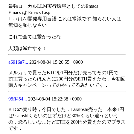
最強ローカルLLM実行環境としてのEmacs
Emacs は Emacs Lisp
Lisp はAI開発専用言語 これは常識です 知らない人は
無知を恥じなさい
これで全ては繋がったな
人類は滅亡する！
a6916a7...
2024-08-04 15:20:55 +0900
メルカリで貰ったBTCを1円分だけ売ってその1円で
ETH買ったらほんとに200円分のETH貰えたわ．今初回
購入キャンペーンってのやってるみたいです．
95ff454...
2024-08-04 15:22:38 +0900
BTCの売り時，今日でした．12satoshi売った．本来1円
は9satoshiくらいのはずだけど30%くらい違うという
の，恐ろしいな…けどETHを200円分貰えたのでプラス
です．