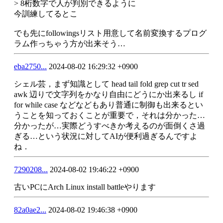
> 8桁数字で人が判別できるように
今訓練してるとこ
でも先にfollowingsリスト用意して名前変換するプログ
ラム作っちゃう方が出来そう…
eba2750...
2024-08-02 16:29:32 +0900
シェル芸，まず知識として head tail fold grep cut tr sed 
awk 辺りで文字列をかなり自由にどうにか出来るし if 
for while case などなどもあり普通に制御も出来るとい
うことを知っておくことが重要で，それは分かった…
分かったが…実際どうすべきか考えるのが面倒くさ過
ぎる…という状況に対してAIが便利過ぎるんですよ
ね．
7290208...
2024-08-02 19:46:22 +0900
古いPCにArch Linux install battleやります
82a0ae2...
2024-08-02 19:46:38 +0900