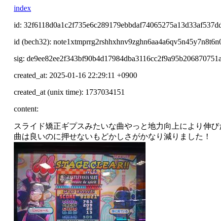
index
id: 32f6118d0a1c2f735e6c289179ebbdaf74065275a13d33af537d
id (bech32): note1xtmprrg2rshhxhnv9zghn6aa4a6qv5n45y7n8t6n
sig: de9ee82ee2f343bf90b4d17984dba3116cc2f9a95b20687075
created_at: 2025-01-16 22:29:11 +0900
created_at (unix time): 1737034151
content:
スライド矯正ギプスみたいな曲やっと地力向上により伸び
曲は良いのに押せないもどかしさがかなり減りました！