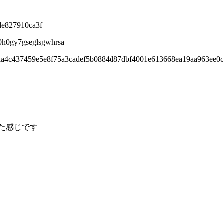
de827910ca3f
0h0gy7gseglsgwhrsa
1aa4c437459e5e8f75a3cadef5b0884d87dbf4001e613668ea19aa963ee0
た感じです