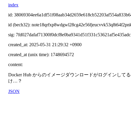
index
id: 38069304ee6a1df51f08aab34d2659e618cb52203af554a833b6
id (bech32): note18qrfxp8wdgwl28cg42e56fjeucvvk53q8t64f2pn
sig: 7fd027dafaf71300f0dcf8e0ba9341d51f331c53621af5e435a
created_at: 2025-05-31 21:29:32 +0900
created_at (unix time): 1748694572
content:
Docker Hub からのイメージダウンロードがログインして
け…？
JSON