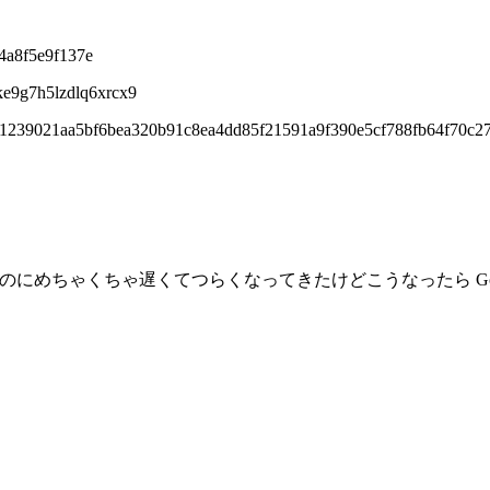
4a8f5e9f137e
ke9g7h5lzdlq6xrcx9
dc1239021aa5bf6bea320b91c8ea4dd85f21591a9f390e5cf788fb64f70c
るのにめちゃくちゃ遅くてつらくなってきたけどこうなったら Goog