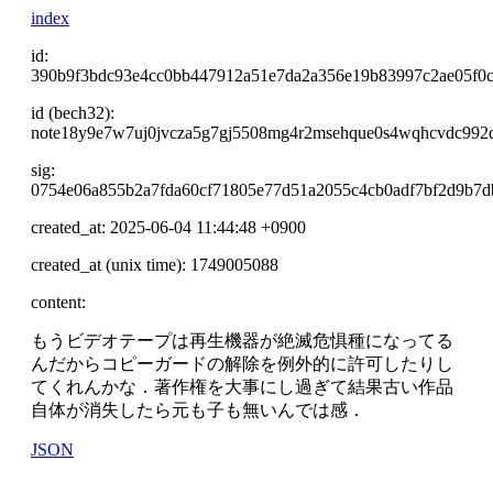
index
id:
390b9f3bdc93e4cc0bb447912a51e7da2a356e19b83997c2ae05f0
id (bech32):
note18y9e7w7uj0jvcza5g7gj5508mg4r2msehque0s4wqhcvdc992
sig:
0754e06a855b2a7fda60cf71805e77d51a2055c4cb0adf7bf2d9b7d
created_at: 2025-06-04 11:44:48 +0900
created_at (unix time): 1749005088
content:
もうビデオテープは再生機器が絶滅危惧種になってる
んだからコピーガードの解除を例外的に許可したりし
てくれんかな．著作権を大事にし過ぎて結果古い作品
自体が消失したら元も子も無いんでは感．
JSON