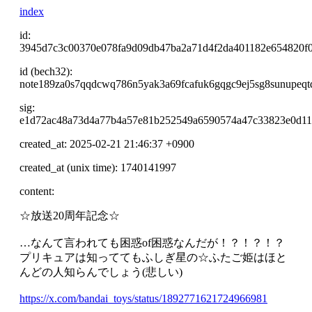
index
id:
3945d7c3c00370e078fa9d09db47ba2a71d4f2da401182e654820f
id (bech32):
note189za0s7qqdcwq786n5yak3a69fcafuk6gqgc9ej5sg8sunupeq
sig:
e1d72ac48a73d4a77b4a57e81b252549a6590574a47c33823e0d11
created_at: 2025-02-21 21:46:37 +0900
created_at (unix time): 1740141997
content:
☆放送20周年記念☆
…なんて言われても困惑of困惑なんだが！？！？！？
プリキュアは知っててもふしぎ星の☆ふたご姫はほと
んどの人知らんでしょう(悲しい)
https://x.com/bandai_toys/status/1892771621724966981