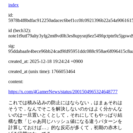
index
id:
5978b4f8bdfac912250adacec6bef1cc0fc0921396b22a54a906161
id (bech32):
note1t9utf79alty3yfg2mt8vd0h3es8upysnj6ez549fqctptn9z5jgswd
sig:
95ddabaafe4bece96bb24cad9fd95951ddc088c958ae6f096415c8a
created_at: 2025-12-18 19:24:24 +0900
created_at (unix time): 1766053464
content:
https://x.com/4GamerNews/status/2001504965324648777
これでは積み込みの防止にはならない，はまぁそれは
そうで，なんでそこを解決しないのかはよく分かんな
いのは一旦置いとくとして，それにしてもやっぱり結
構な数「じゃあ同じハッシュ値になる違うパターンを
計算しておけば…」的な反応が多くて，初期の赤木し