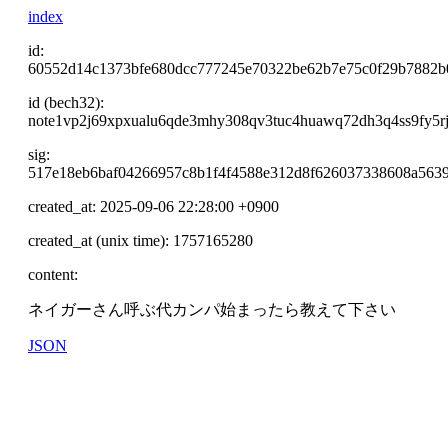
index
id:
60552d14c1373bfe680dcc777245e70322be62b7e75c0f29b7882b
id (bech32):
note1vp2j69xpxualu6qde3mhy308qv3tuc4huawq72dh3q4ss9fy5rj
sig:
517e18eb6baf04266957c8b1f4f4588e312d8f626037338608a563
created_at: 2025-09-06 22:28:00 +0900
created_at (unix time): 1757165280
content:
ネイガーさん呼ぶ代カンパ始まったら教えて下さい
JSON