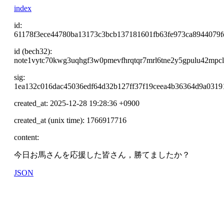
index
id:
61178f3ece44780ba13173c3bcb137181601fb63fe973ca8944079f
id (bech32):
note1vytc70kwg3uqhgf3w0pmevfhrqtqr7mrl6tne2y5gpulu42mpc
sig:
1ea132c016dac45036edf64d32b127ff37f19ceea4b36364d9a0319
created_at: 2025-12-28 19:28:36 +0900
created_at (unix time): 1766917716
content:
今日お馬さんを応援した皆さん，勝てましたか？
JSON