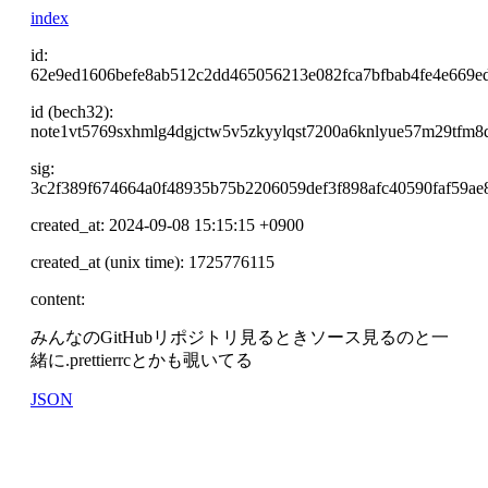
index
id:
62e9ed1606befe8ab512c2dd465056213e082fca7bfbab4fe4e669e
id (bech32):
note1vt5769sxhmlg4dgjctw5v5zkyylqst7200a6knlyue57m29tfm8
sig:
3c2f389f674664a0f48935b75b2206059def3f898afc40590faf59a
created_at: 2024-09-08 15:15:15 +0900
created_at (unix time): 1725776115
content:
みんなのGitHubリポジトリ見るときソース見るのと一
緒に.prettierrcとかも覗いてる
JSON