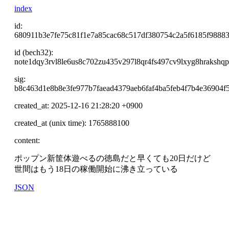
index
id:
680911b3e7fe75c81f1e7a85cac68c517df380754c2a5f6185f9888
id (bech32):
note1dqy3rvl8le6us8c702zu435v297l8qr4fs497cv9lxyg8hrakshq
sig:
b8c463d1e8b8e3fe977b7faead4379aeb6faf4ba5feb4f7b4e36904
created_at: 2025-12-16 21:28:20 +0900
created_at (unix time): 1765888100
content:
ポップン新筐体遊べるの徳島だと早くても20日だけど
世間はもう18日の稼働開始に沸き立っている
JSON