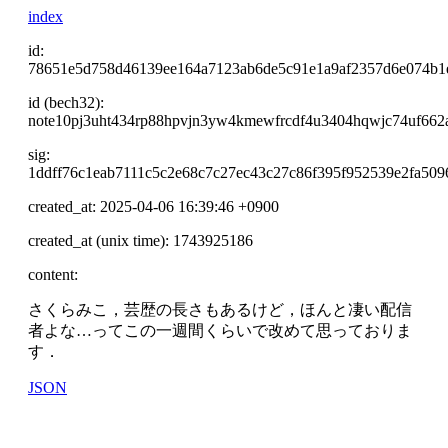
index
id:
78651e5d758d46139ee164a7123ab6de5c91e1a9af2357d6e074b1
id (bech32):
note10pj3uht434rp88hpvjn3yw4kmewfrcdf4u3404hqwjc74uf662a
sig:
1ddff76c1eab7111c5c2e68c7c27ec43c27c86f395f952539e2fa50
created_at: 2025-04-06 16:39:46 +0900
created_at (unix time): 1743925186
content:
さくらみこ，芸歴の長さもあるけど，ほんと凄い配信
者よな…ってこの一週間くらいで改めて思っておりま
す．
JSON