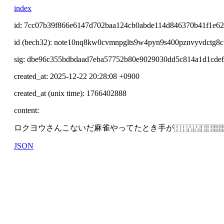
index
id: 7cc07b39f866e6147d702baa124cb0abde114d846370b41f1e62
id (bech32): note10nq8kw0cvmnpglts9w4pyn9s400pznvyvdctg8
sig: dbe96c355bdbdaad7eba57752b80e9029030dd5c814a1d1cdef
created_at: 2025-12-22 20:28:08 +0900
created_at (unix time): 1766402888
content:
ロクヨウさんこないだ麻雀やってたとき手が🀑🀑🀒🀒🀓🀓🀕
JSON