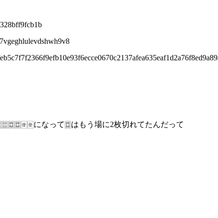
328bff9fcb1b
c7vgeghlulevdshwh9v8
eb5c7f7f2366f9efb10e93f6ecce0670c2137afea635eaf1d2a76f8ed9a8
🀕🀗🀗🀅🀅になって🀗はもう場に2枚切れてたんだって