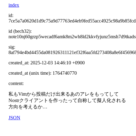
index
id:
7ce5a7a0620d1d9c75a9d77763ed4eb9fed55acc4925c98a9b85fcd
id (bech32):
note10nj60grzp5wecadf6amk8m2wh8ld2kkvfyjunz5msh7d9tkad
sig:
8af794e4bd4455da081926311121ef32f6aa5fd273408a8e6f45696
created_at: 2025-12-03 14:46:10 +0900
created_at (unix time): 1764740770
content:
私もVimから投稿だけ出来るあのアレをもってして
Nostrクライアントを作ったって自称して擬人化される
方向を考えるか…
JSON