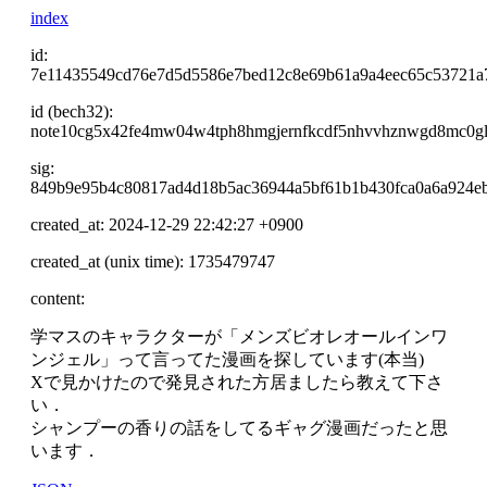
index
id:
7e11435549cd76e7d5d5586e7bed12c8e69b61a9a4eec65c53721a
id (bech32):
note10cg5x42fe4mw04w4tph8hmgjernfkcdf5nhvvhznwgd8mc0g
sig:
849b9e95b4c80817ad4d18b5ac36944a5bf61b1b430fca0a6a924e
created_at: 2024-12-29 22:42:27 +0900
created_at (unix time): 1735479747
content:
学マスのキャラクターが「メンズビオレオールインワ
ンジェル」って言ってた漫画を探しています(本当)
Xで見かけたので発見された方居ましたら教えて下さ
い．
シャンプーの香りの話をしてるギャグ漫画だったと思
います．