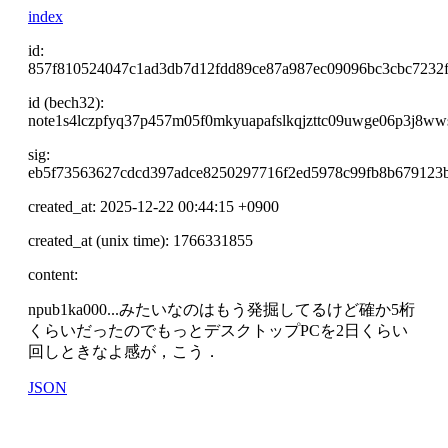
index
id:
857f810524047c1ad3db7d12fdd89ce87a987ec09096bc3cbc7232
id (bech32):
note1s4lczpfyq37p457m05f0mkyuapafslkqjzttc09uwge06p3j8w
sig:
eb5f73563627cdcd397adce8250297716f2ed5978c99fb8b679123
created_at: 2025-12-22 00:44:15 +0900
created_at (unix time): 1766331855
content:
npub1ka000...みたいなのはもう発掘してるけど確か5桁
くらいだったのでもっとデスクトップPCを2日くらい
回しときなよ感が，こう．
JSON