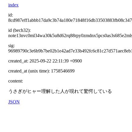
index
id:
8cd987eff1abbb17da9c3b74a180e71848f16db33503883fb08c347
id (bech32):
note13nvc0ml34wa30k5u8d62rq88rpy0zmdnx5pcs0as3s685e2mls
sig:
96989790c3e6b9b7be02b1e42ad7e33b492fc6c81c27d571aec8eb
created_at: 2025-09-22 22:11:39 +0900
created_at (unix time): 1758546699
content:
うさぎがヒャー理解した人が現れて驚愕している
JSON