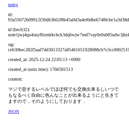
index
id:
93a55072b09912f36d63b62f8b45a0d3a4ef6dbe6748fcbe1a3d38
id (bech32):
note1jwj4qu4snyf0xmtrkchck3dq6wjw7md7vay0e0s685udw3jhz
sig:
ceb30bec282f5aaf7dd3013327a85461651928088cb7e3cc0002519
created_at: 2025-12-24 22:05:13 +0900
created_at (unix time): 1766581513
content:
マジで息するレベルでほぼ何でも交換出来るしいつで
もなるべく自由に色んなことが出来るようにと生きて
ますので，そのようにしております．
JSON