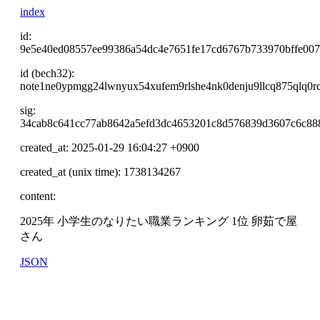
index
id:
9e5e40ed08557ee99386a54dc4e7651fe17cd6767b733970bffe007
id (bech32):
note1ne0ypmgg24lwnyux54xufem9rlshe4nk0denju9llcq875qlq0r
sig:
34cab8c641cc77ab8642a5efd3dc4653201c8d576839d3607c6c88
created_at: 2025-01-29 16:04:27 +0900
created_at (unix time): 1738134267
content:
2025年 小学生のなりたい職業ランキング 1位 卵茹で屋
さん
JSON