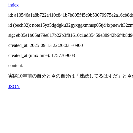
index
id: a10546a1a8b722a410c841b7b805f45c9b53079975e2a16cb8d
id (bech32): note15yz5dgdgku32gyxggxmmsp05tjd4xpuewh32zm
sig: eb85e1b05af79e817b22b3f81610c1ad35459e38942b6f4b8
created_at: 2025-09-13 22:20:03 +0900
created_at (unix time): 1757769603
content:
実際10年前の自分と今の自分は「連続してるはずだ」と
JSON