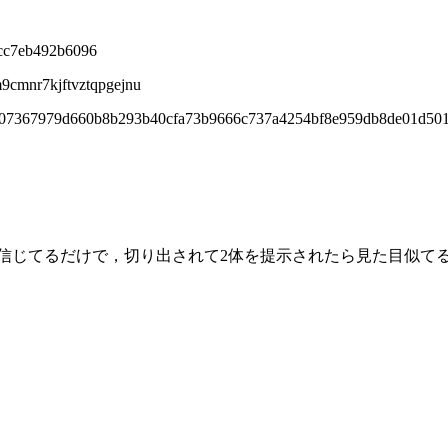
cc7eb492b6096
9cmnr7kjftvztqpgejnu
d907367979d660b8b293b40cfa73b9666c737a4254bf8e959db8de01d50
今信じてるだけで，切り出されて2体を提示されたら見た目似て