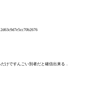
12d63c9d7e5cc70b2676
るだけですんごい別者だと確信出来る．