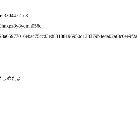
3ef33044721c8
nx0hnxpz8y8yqmn056q
423a65977016ebac75ccd3ed83188196950d138379b4eda02af8c6ee9f2a
楽しめたよ