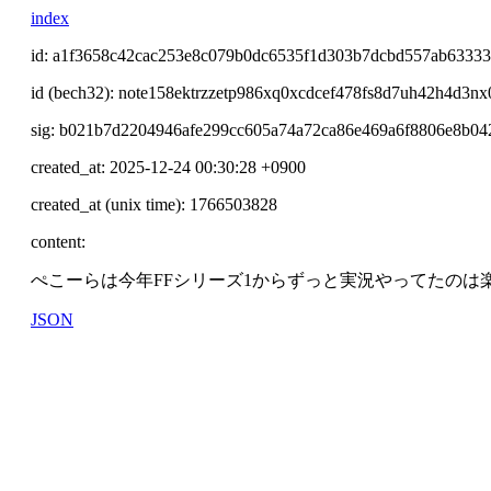
index
id: a1f3658c42cac253e8c079b0dc6535f1d303b7dcbd557ab6333
id (bech32): note158ektrzzetp986xq0xcdcef478fs8d7uh42h4d3
sig: b021b7d2204946afe299cc605a74a72ca86e469a6f8806e8b0
created_at: 2025-12-24 00:30:28 +0900
created_at (unix time): 1766503828
content:
ぺこーらは今年FFシリーズ1からずっと実況やってたのは
JSON