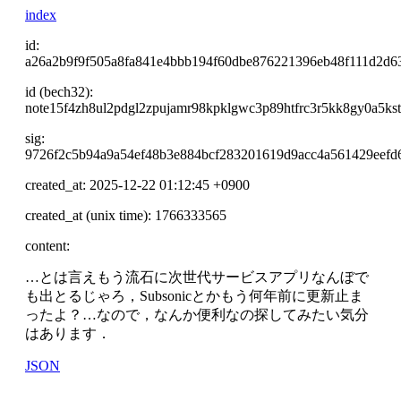
index
id:
a26a2b9f9f505a8fa841e4bbb194f60dbe876221396eb48f111d2d6
id (bech32):
note15f4zh8ul2pdgl2zpujamr98kpklgwc3p89htfrc3r5kk8gy0a5ks
sig:
9726f2c5b94a9a54ef48b3e884bcf283201619d9acc4a561429eefd
created_at: 2025-12-22 01:12:45 +0900
created_at (unix time): 1766333565
content:
…とは言えもう流石に次世代サービスアプリなんぼで
も出とるじゃろ，Subsonicとかもう何年前に更新止ま
ったよ？…なので，なんか便利なの探してみたい気分
はあります．
JSON