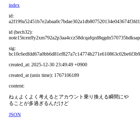
index
id:
a2f199a52451b7e2abaa0c7bdae302a1db807520134e043674f3fd
id (bech32):
note15tcenffy2xm792a2p3aa4ccz58dcqafqzd8qgdn570735hdksap
sig:
bc10c6edfdd67a0bb6d81ef827a7c14774b271e610863c02be6f3b9
created_at: 2025-12-30 23:49:49 +0900
created_at (unix time): 1767106189
content:
ねぇよくよく考えるとアカウント乗り換える瞬間にや
ることが多過ぎるんだけど
JSON