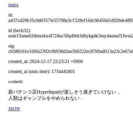
index
id:
a437cd29b35c0d6357fe55798a3c1528ef16dc96456d1d92bde4f8
id (bech32):
note15smu62dntsxkx4l724uc50q49rh3dhykg4k3my4aunuf33wra2
sig:
cb588161e166fa2392c6b936d2ae5b9222ec8760ad013a23c2e67a0
created_at: 2024-12-17 22:23:21 +0900
created_at (unix time): 1734441801
content:
新パチンコ店Hyperliquidが楽しそう過ぎていけない．
人類はギャンブルをやめられない．
JSON