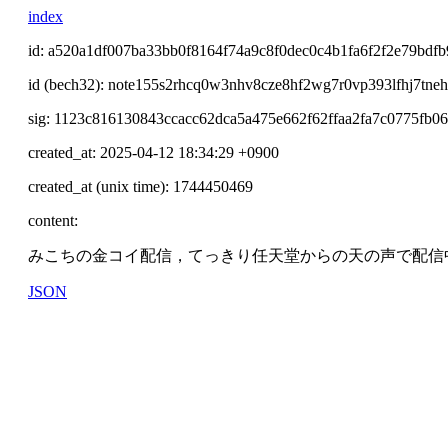
index
id: a520a1df007ba33bb0f8164f74a9c8f0dec0c4b1fa6f2f2e79bdfb
id (bech32): note155s2rhcq0w3nhv8cze8hf2wg7r0vp393lfhj7tneh
sig: 1123c816130843ccacc62dca5a475e662f62ffaa2fa7c0775fb
created_at: 2025-04-12 18:34:29 +0900
created_at (unix time): 1744450469
content:
みこちの金コイ配信，てっきり任天堂からの天の声で配信
JSON