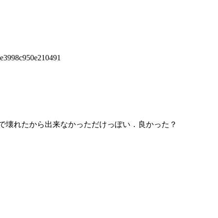
1e3998c950e210491
で壊れたから出来なかっただけっぽい．良かった？