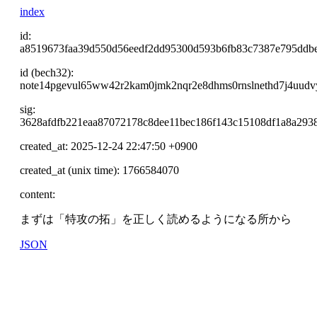
index
id:
a8519673faa39d550d56eedf2dd95300d593b6fb83c7387e795ddb
id (bech32):
note14pgevul65ww42r2kam0jmk2nqr2e8dhms0rnslnethd7j4uudv
sig:
3628afdfb221eaa87072178c8dee11bec186f143c15108df1a8a293
created_at: 2025-12-24 22:47:50 +0900
created_at (unix time): 1766584070
content:
まずは「特攻の拓」を正しく読めるようになる所から
JSON