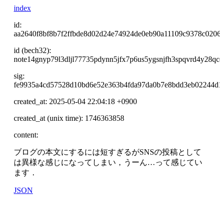
index
id:
aa2640f8bf8b7f2ffbde8d02d24e74924de0eb90a11109c9378c020
id (bech32):
note14gnyp79l3dljl77735pdynn5jfx7p6us5ygsnjfh3spqvrd4y28q
sig:
fe9935a4cd57528d10bd6e52e363b4fda97da0b7e8bdd3eb02244d
created_at: 2025-05-04 22:04:18 +0900
created_at (unix time): 1746363858
content:
ブログの本文にするには短すぎるがSNSの投稿として
は異様な感じになってしまい，うーん…って感じてい
ます．
JSON