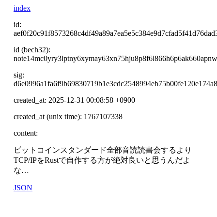
index
id:
aef0f20c91f8573268c4df49a89a7ea5e5c384e9d7cfad5f41d76dad
id (bech32):
note14mc0yry3lptny6xymay63xn75hju8p8f6l866h6p6ak660apnw
sig:
d6e0996a1fa6f9b69830719b1e3cdc2548994eb75b00fe120e174a8
created_at: 2025-12-31 00:08:58 +0900
created_at (unix time): 1767107338
content:
ビットコインスタンダード全部音読読書会するより
TCP/IPをRustで自作する方が絶対良いと思うんだよ
な…
JSON