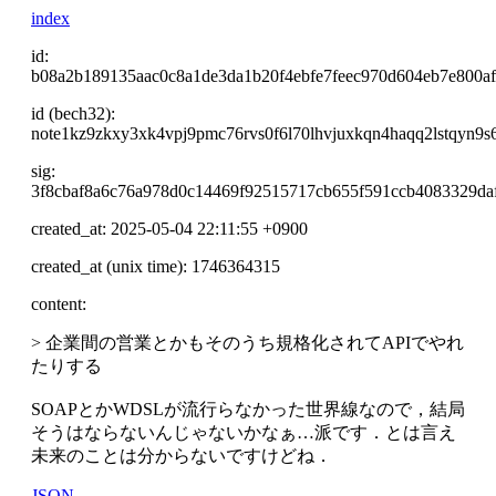
index
id:
b08a2b189135aac0c8a1de3da1b20f4ebfe7feec970d604eb7e800a
id (bech32):
note1kz9zkxy3xk4vpj9pmc76rvs0f6l70lhvjuxkqn4haqq2lstqyn9s
sig:
3f8cbaf8a6c76a978d0c14469f92515717cb655f591ccb4083329d
created_at: 2025-05-04 22:11:55 +0900
created_at (unix time): 1746364315
content:
> 企業間の営業とかもそのうち規格化されてAPIでやれ
たりする
SOAPとかWDSLが流行らなかった世界線なので，結局
そうはならないんじゃないかなぁ…派です．とは言え
未来のことは分からないですけどね．
JSON