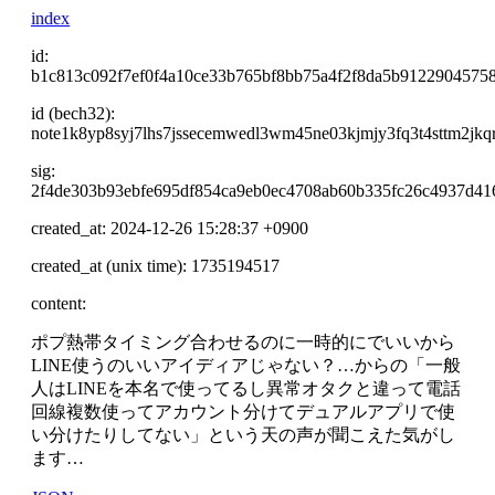
index
id:
b1c813c092f7ef0f4a10ce33b765bf8bb75a4f2f8da5b9122904575
id (bech32):
note1k8yp8syj7lhs7jssecemwedl3wm45ne03kjmjy3fq3t4sttm2jkqr
sig:
2f4de303b93ebfe695df854ca9eb0ec4708ab60b335fc26c4937d41
created_at: 2024-12-26 15:28:37 +0900
created_at (unix time): 1735194517
content:
ポプ熱帯タイミング合わせるのに一時的にでいいから
LINE使うのいいアイディアじゃない？…からの「一般
人はLINEを本名で使ってるし異常オタクと違って電話
回線複数使ってアカウント分けてデュアルアプリで使
い分けたりしてない」という天の声が聞こえた気がし
ます…