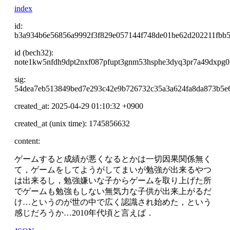
index
id:
b3a934b6e56856a9992f3f829e057144f748de01be62d202211fbb
id (bech32):
note1kw5nfdh9dpt2nxf087pfupt3gnm53hsphe3dyq3pr7a49dxpg0
sig:
54dea7eb513849bed7e293c42e9b726732c35a3a624fa8da873b5e
created_at: 2025-04-29 01:10:32 +0900
created_at (unix time): 1745856632
content:
ゲームすると成績が悪くなるとかは一切因果関係無く
て，ゲームをしてようがしてまいが勉強が出来るやつ
は出来るし，勉強嫌いな子からゲームを取り上げた所
でゲームも勉強もしない無気力な子供が出来上がるだ
け…というのが世の中で広く認識され始めた，という
感じだろうか…2010年代頃と言えば．