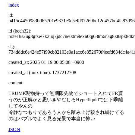
index
id:
b415c4450983bd65701e9371e9e5efd97269bc12d457bd4fa83d9
id (bech32):
note1ks2ug3gfsw7k2uq7jdc7ne00m9exn0qj63tm6nag8kttspk8dk
sig:
734dddc6e424e57f99cb82103e0a1acc6e852670f4eefd634dc4a41
created_at: 2025-01-19 00:05:08 +0900
created_at (unix time): 1737212708
content:
TRUMP現物持って無期限先物でショート入れてFR貰
うのが正解かと思いきやむしろHyperliquidでは下乖離
してやんの
冷静なつもりであろう人から踏み上げ殺され続けてる
のはバブルでよく見る光景で本当に怖い
JSON