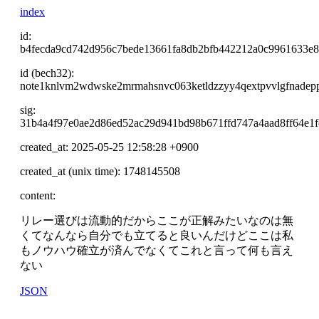
index
id:
b4fecda9cd742d956c7bede13661fa8db2bfb442212a0c9961633e8
id (bech32):
note1knlvm2wdwske2mrmahsnvc063ketldzzyy4qextpvvlgfnadep
sig:
31b4a4f97e0ae2d86ed52ac29d941bd98b671ffd747a4aad8ff64e
created_at: 2025-05-25 12:58:28 +0900
created_at (unix time): 1748145508
content:
リレー選びは流動的だからここが正解みたいなのは無
くてなんなら自分でも立てると良いんだけどここは私
もノウハウ確立が済んでなくてこれと言って何も言え
ない
JSON