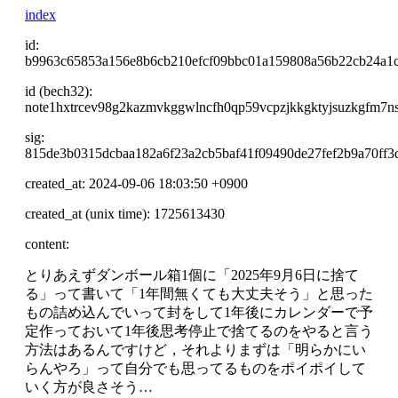
index
id:
b9963c65853a156e8b6cb210efcf09bbc01a159808a56b22cb24a1
id (bech32):
note1hxtrcev98g2kazmvkggwlncfh0qp59vcpzjkkgktyjsuzkgfm7ns
sig:
815de3b0315dcbaa182a6f23a2cb5baf41f09490de27fef2b9a70ff3d
created_at: 2024-09-06 18:03:50 +0900
created_at (unix time): 1725613430
content:
とりあえずダンボール箱1個に「2025年9月6日に捨て
る」って書いて「1年間無くても大丈夫そう」と思った
もの詰め込んでいって封をして1年後にカレンダーで予
定作っておいて1年後思考停止で捨てるのをやると言う
方法はあるんですけど，それよりまずは「明らかにい
らんやろ」って自分でも思ってるものをポイポイして
いく方が良さそう…