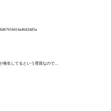
b6db7616d14a4642dd5a
解が発生してるという理屈なので…