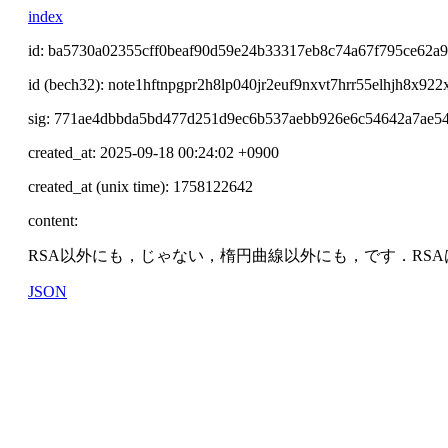
index
id: ba5730a02355cff0beaf90d59e24b33317eb8c74a67f795ce62a
id (bech32): note1hftnpgpr2h8lp040jr2euf9nxvt7hrr55elhjh8x92
sig: 771ae4dbbda5bd477d251d9ec6b537aebb926e6c54642a7ae
created_at: 2025-09-18 00:24:02 +0900
created_at (unix time): 1758122642
content:
RSA以外にも，じゃない，楕円曲線以外にも，です．RS
JSON