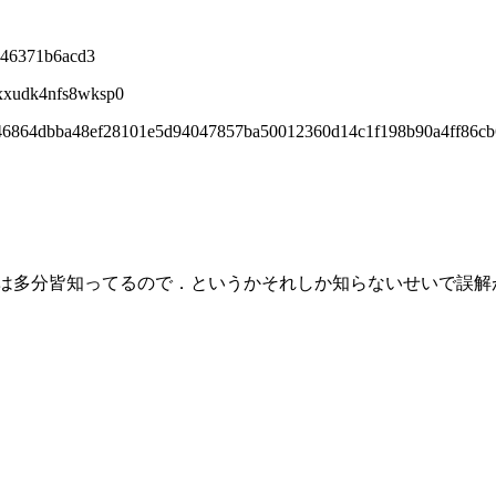
946371b6acd3
2xxudk4nfs8wksp0
546864dbba48ef28101e5d94047857ba50012360d14c1f198b90a4ff86c
Aは多分皆知ってるので．というかそれしか知らないせいで誤