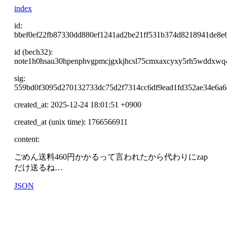
index
id:
bbef0ef22fb87330dd880ef1241ad2be21ff531b374d8218941de8e
id (bech32):
note1h0hsau30hpenphvgpmcjgxkjhcsl75cmxaxcyxy5rh5wddxwq
sig:
559bd0f3095d270132733dc75d2f7314cc6df9ead1fd352ae34e6a6
created_at: 2025-12-24 18:01:51 +0900
created_at (unix time): 1766566911
content:
ごめん送料460円かかるって言われたから代わりにzap
だけ送るね…
JSON