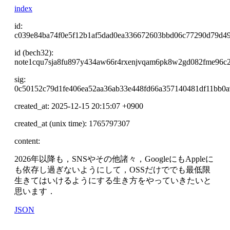
index
id:
c039e84ba74f0e5f12b1af5dad0ea336672603bbd06c77290d79d49
id (bech32):
note1cqu7sja8fu897y434aw66r4rxenjvqam6pk8w2gd082fme96c
sig:
0c50152c79d1fe406ea52aa36ab33e448fd66a357140481df11bb0a
created_at: 2025-12-15 20:15:07 +0900
created_at (unix time): 1765797307
content:
2026年以降も，SNSやその他諸々，GoogleにもAppleに
も依存し過ぎないようにして，OSSだけででも最低限
生きてはいけるようにする生き方をやっていきたいと
思います．
JSON