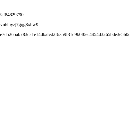
7af84829790
uuvn6lpyzj7gqg8xhw9
6de7d5265ab783da1e14dbafed2f6359f31d9b0f0ec4454d3265bde3e5b0