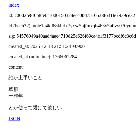
index
id: cd6d2fe8f6b8fe6f10d0150324ecc0bd7516538f631fe7939ce32
id (bech32): note1e4kjl68khrlx7yxsz5pjfmxqh463v5u0vv070yu
sig: 54576049a40aad4aae4710d25e626f69ca4e1f3177bcdf6c3c
created_at: 2025-12-18 21:51:24 +0900
created_at (unix time): 1766062284
content:
誰か上手いこと
草原
一昨年
とか使って繋げて欲しい
JSON