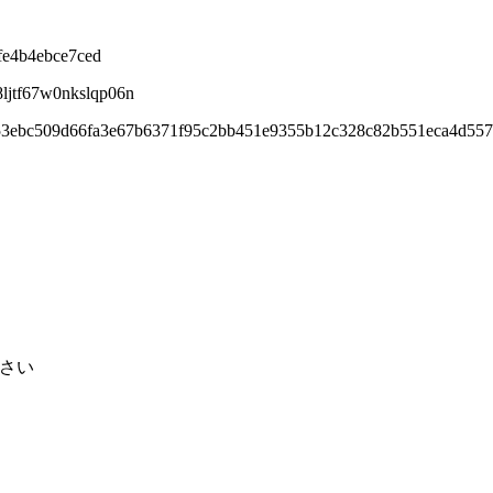
fe4b4ebce7ced
8ljtf67w0nkslqp06n
353ebc509d66fa3e67b6371f95c2bb451e9355b12c328c82b551eca4d557
下さい