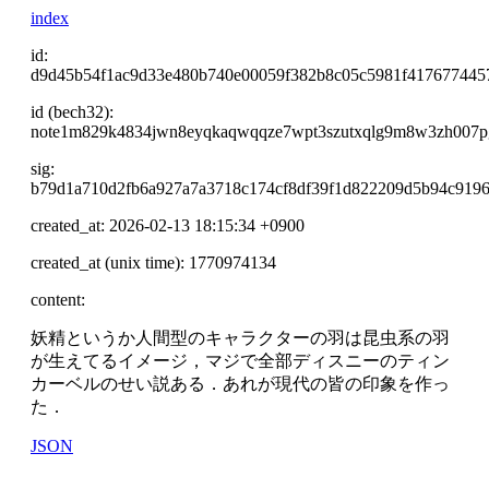
index
id:
d9d45b54f1ac9d33e480b740e00059f382b8c05c5981f417677445
id (bech32):
note1m829k4834jwn8eyqkaqwqqze7wpt3szutxqlg9m8w3zh007p
sig:
b79d1a710d2fb6a927a7a3718c174cf8df39f1d822209d5b94c9196
created_at: 2026-02-13 18:15:34 +0900
created_at (unix time): 1770974134
content:
妖精というか人間型のキャラクターの羽は昆虫系の羽
が生えてるイメージ，マジで全部ディスニーのティン
カーベルのせい説ある．あれが現代の皆の印象を作っ
た．
JSON