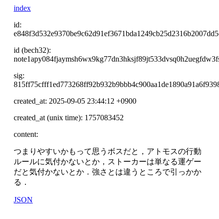
index
id:
e848f3d532e9370be9c62d91ef3671bda1249cb25d2316b2007dd5
id (bech32):
note1apy084fjaymsh6wx9kg77dn3hksjf89jt533dvsq0h2uegfdw3f
sig:
815ff75cfff1ed773268ff92b932b9bbb4c900aa1de1890a91a6f939
created_at: 2025-09-05 23:44:12 +0900
created_at (unix time): 1757083452
content:
つまりやすいかもって思うボスだと，アトモスの行動
ルールに気付かないとか，ストーカーは単なる運ゲー
だと気付かないとか．強さとは違うところで引っかか
る．
JSON