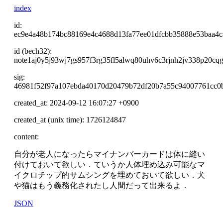
index
id:
ec9e4a48b174bc88169e4c4688d13fa77ee01dfcbb35888e53baa4c
id (bech32):
note1aj0y5j93wj7gs957f3rg35fl5alwq80uhv6c3rjnh2jv338p20cqg
sig:
46981f52f97a107ebda40170d20479b72df20b7a55c94007761cc0
created_at: 2024-09-12 16:07:27 +0900
created_at (unix time): 1726124847
content:
自分が老人になったらマイナンバーカードは体に縫い
付けておいて欲しい．ていうか人体埋め込み可能なマ
イクロチップ的サムシングを埋めておいて欲しい．犬
や猫はもう義務化されたし人間だって出来るよ．
JSON