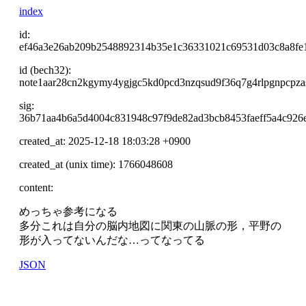
index
id:
ef46a3e26ab209b2548892314b35e1c36331021c69531d03c8a8fe
id (bech32):
note1aar28cn2kgymy4ygjgc5kd0pcd3nzqsud9f36q7g4rlpgnpcpza
sig:
36b71aa4b6a5d4004c831948c97f9de82ad3bcb8453faeff5a4c926
created_at: 2025-12-18 18:03:28 +0900
created_at (unix time): 1766048608
content:
めっちゃ参考になる
多分これは自分の脳内地図に関東の山脈の形，平野の
形が入ってないんだな…ってなってる
JSON