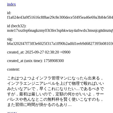
index
id:
f1a024e43a9f51616c8f8ae29c8e300dece5f495ea46e69a3b84e58
id (bech32):
note17xszfep6nagkzmy03t3fer3sphkwtay4afrwdx3msnjcgttdmztq
sig:
b6a3202f47f73ff3e6025f317a1ff90b2adfd1eeb9d6827395b0810
created_at: 2025-09-27 02:38:20 +0900
created_at (unix time): 1758908300
content:
これはつよつよインフラ管理マンになったら出来る，
インフラエンジニアレベルを上げて物理で殴ればいい
みたいなアレで，早くこれになりたい…であるべきで
すが，最初は厳しいので，定額の何かがいいよ．サー
バレスや色んなとこの無料枠を賢く使いこなすのも，
また習得に時間が掛かるのもあり…