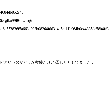
64684db852a4b
d6ergfku99f9sttwmq6
7bd6a573836f5a663c203b08264fdd3a4a5ea11b064b0c44335de58b4ff0
ット(というのかどうか微妙だけど)回したりしてました．