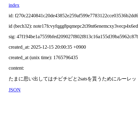
index
id: f270c2240841c20de43852e259af599e7783122cce03536b2dd
id (bech32): note17fcvyfqgg8pqmepc2t39nt6enemcxy3vecp4x6e
sig: 47f194be1a7559bfed209027f802f813c16a155d39ba5962c8
created_at: 2025-12-15 20:00:35 +0900
created_at (unix time): 1765796435
content:
たまに思い出してはチビチビと2satsを貰うためにルーレ
JSON