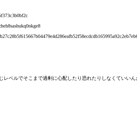
5f373c3b0bf2c
ezheh8sashukq0nkge8
75b27c28b5f615667b04479e4d286eafb52f58ecdcdb165995a92c2eb7eb
じレベルでそこまで過剰に心配したり恐れたりしなくていいん