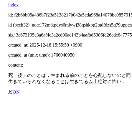
index
id: f2b6bb05a486b7f23a5138217b042a5cda968a14078bc085791
id (bech32): note172mtkpdys6mlywj38qshkpp2tndfdzs5q79uppt
sig: 3c673195e3a6af4e3a2cd00ac143b4aafbd5306fd26cdc6477
created_at: 2025-12-18 15:55:50 +0900
created_at (unix time): 1766040950
content:
死「後」のことは，生まれる前のことを心配しないのと同
生きていられなくなることは生きてる以上絶対に怖い．
JSON