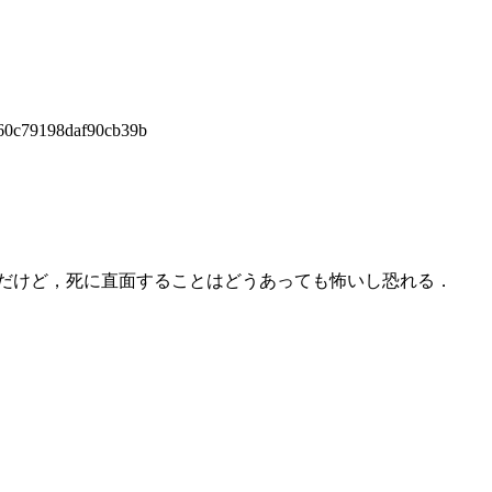
60c79198daf90cb39b
だけど，死に直面することはどうあっても怖いし恐れる．