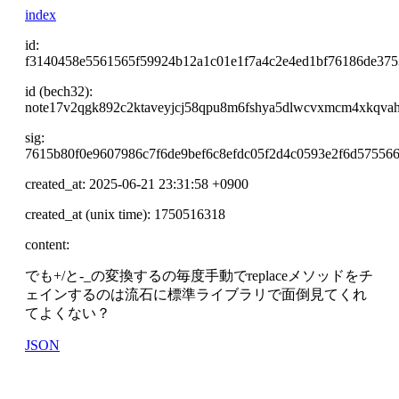
index
id:
f3140458e5561565f59924b12a1c01e1f7a4c2e4ed1bf76186de375
id (bech32):
note17v2qgk892c2ktaveyjcj58qpu8m6fshya5dlwcvxmcm4xkqvah
sig:
7615b80f0e9607986c7f6de9bef6c8efdc05f2d4c0593e2f6d57556
created_at: 2025-06-21 23:31:58 +0900
created_at (unix time): 1750516318
content:
でも+/と-_の変換するの毎度手動でreplaceメソッドをチ
ェインするのは流石に標準ライブラリで面倒見てくれ
てよくない？
JSON