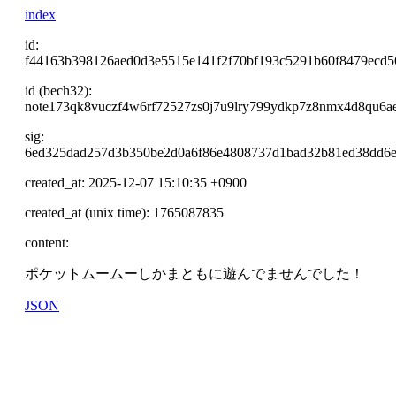
index
id:
f44163b398126aed0d3e5515e141f2f70bf193c5291b60f8479ecd5
id (bech32):
note173qk8vuczf4w6rf72527zs0j7u9lry799ydkp7z8nmx4d8qu6a
sig:
6ed325dad257d3b350be2d0a6f86e4808737d1bad32b81ed38dd6e
created_at: 2025-12-07 15:10:35 +0900
created_at (unix time): 1765087835
content:
ポケットムームーしかまともに遊んでませんでした！
JSON